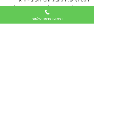
האמיתי של האהבה. והכי חשוב – היא 
מזכירה לנו שהעתיד לא נקבע מראש, אלא 
נבנה בכל בחירה קטנה שאנחנו עושים בכל 
תיאום תקשור טלפוני
יום.
מרגישים בלבול בזוגיות או לא בטוחים לאן 
הקשר הולך? בקריאה אישית בקלפי טארוט 
נוכל לגלות יחד מה הלב שלכם באמת מבקש. 
תאמו איתי פגישה עכשיו – וגלו מה מחכה 
לכם בפרק הבא של האהבה.
.