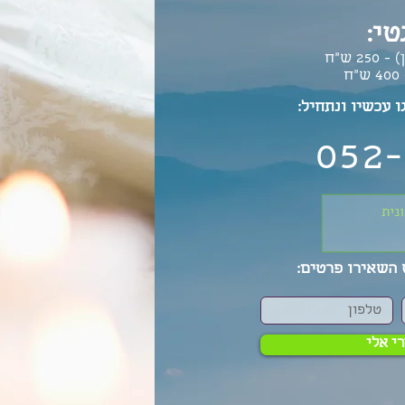
טי:
 ש"ח
ו עכשיו ונתחיל:
052-
נית
השאירו פרטים:
י אלי