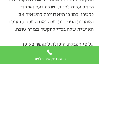
התקשור. על מנת שהמידע שהיא תקבל יהיה 
מדויק עליה להיות נטולת דעה ושיפוט 
כלשהו. כמו כן היא חייבת להשאיר את 
האמונות הפרטיות שלה ואת השקפת העולם 
האישית שלה בכדי לתקשר בצורה טובה.
על פי הקבלה, היכולת לתקשר באופן 
שהוזכר לעיל היא באמצעות מאגיה לבנה או 
תיאום תקשור טלפוני
"עין טובה". התקשור יכול להיות בעל 
השפעה חיובית או שלילית ועל כן, מתקשר 
רוחני יכול לפעול באופן שלילי או באופן 
חיובי, כאשר כדאי לבחור מראש במתקשר 
המבסס את התקשור שלו על כוחות חיוביים 
ועל עין טובה.