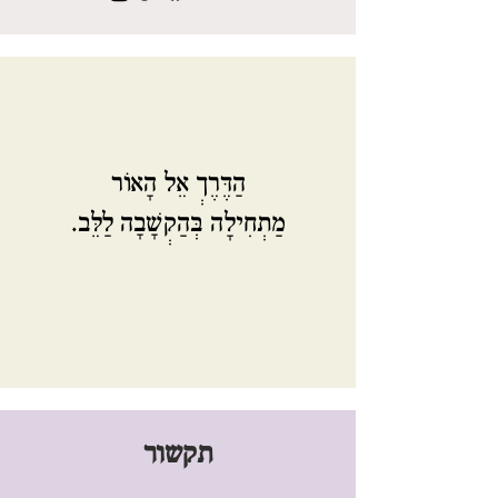
הַדֶּרֶךְ אֵל הָאוֹר
מַתְחִילָה בְּהַקְשָׁבָה לַלֵּב.
תקשור