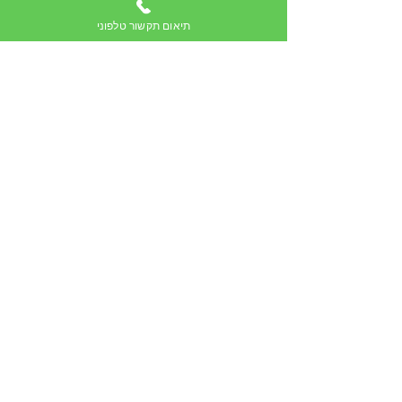
תיאום תקשור טלפוני
דליה פתיה
עוד המלצות
סרטונים של תקשור ומיסטיקה
מהערוץ של רונית
הישארו מעודכנים, הירשמו לערוץ: