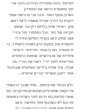
הטיפול..והנה-מתחילה ההדרכה,והנה אני 
תוך מתמסרת ורואה את המסדרון 
הארוך,עטוף האור. והנה אני מרגישה עצמי 
רוקדת כל הדרך-אפילו שאמרו ליעל ראש 
צוק. ראיתי אותי,כלוחם ויקינגי. אמצע 
תקיפה של כפר. הכל הסתחרר מול עיניי. 
עצב עמוק וכאב בקולה המלטף,עזרה לי 
להטמיע טוב במקום הרע,לשנות ולשחרר. כי 
זו המטרה..ואז נרגעתי. וחייכתי. וראיתי 
צלליות של עכברושים. שומעת כרסומים. 
מתייפחת לתוך ידיי. רוצה את הוריי..מה 
אגלה. איך אחיה בידיעה מטלטלת שבגלגול 
אחר ייתכן ועשיתי דברים איומים…
 ולא הבנתי את קיומם…אלה שכבר הרגשתי 
על הקצה-שמציפים,ושוטפים,ומרוקנים. כמו 
שאני מודטת,כמו הרגע לפני השינה-כשאתה 
פה וגם לא-כשהגוף חסר תחושה. וכאב 
מפלח תקף אותי. הבכי זרם מעיניי..רק 