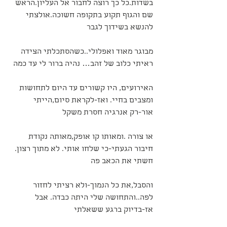
בשדות.כל כך רוצה לחבור אל העליון.הראש 
שם והגוף תקוע בתקופה חשוכה.אולצתי 
להנשא בשידוך לגבר
מבוגר מאוד ואפלולי..כשהסתכלתי הצידה 
ראיתי כלוב של זהב… נהיה ברור לי עד כמה
האירועים, היו קשורים עד היום לתחושות 
ומצבים בחיי. ואז-לקראת סיום,הייתי 
אור-רק אנרגיה חסרת משקל
או צורה .ומאותו קו אופק,מאותה נקודת 
חיבור הגעתי-כי שלחו אותי. לא מתוך רצון. 
חשתי את הכאב פה
והסבל,את כל הנמוך-ולא רציתי לחזור 
לפה..והתחושה שלי היתה כבדה. אבל 
אז-בדיוק ברגע ששאלתי