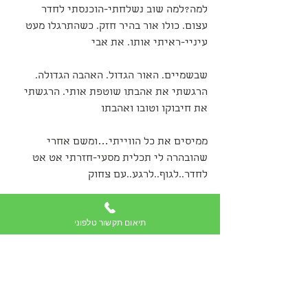
למה?למה שוב נשלחתי-הוכנסתי לחדר 
עצום. כולו אור בהיר חזק. כשהתרגלו מעט 
עיניי-ראיתי אותו. את אבי
שבשמיים. האור הגדול. האהבה הגדולה. 
הרגשתי את אהבתו שוטפת אותי. הרגשתי 
את חיבוקו וטובו ואהבתו
ממיסים את כל הווייתי…ומשם אחרי 
שהובהרה לי תכלית מסעי-חזרתי אט אט 
לחדר..לגוף..לרגע..עם צחוק
בלב וחיוך עצום על הפנים.. תודה לך רונית 
תיאום תקשור טלפוני
דויד לוי, על החוויה המדהימה…תודה על 
הזכות לחוויות
שכאלה-שמאירות לי את הדרך וממוססות כל 
צל של ספק על קיומן….תודה על שניתנה לי 
האפשרות