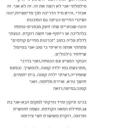
מילמלתי-אני לא רוצה את זה. זה לא אני. זה 
אכזרי..והיא מיד הדריכה תוך מדיטציות,יוגה 
ושינוי החיים-הגיעה גם המוכנות 
והנה-שבועיים שזה זועק מבפנים-נפתחו 
כלהליכה או ריחוף-אני חשה רוקדת. הגעתי 
לדלת עליה כתוב "זכרונות מחיים קודמים" 
פתחתי אותה וראיתי כי טוב-אני בטיפול 
שיחזור גילגולים. 
הבוקר הפציע עם הבטחה,ואני בדרכי 
,מתרגשת כמו ילדה קטנה..להמשיך. ובפעם 
שאחריה,ראיתי ילדה קטנה. בית יתומים. 
חושך נורא. אוירת מלחמה. ואני 
קטנה,במיטה,רואה
בנינו תיקון ומיד נזרקתי למקום הבא-אני בת 
18.תחילת המאה הקודמת. נשמה חופשית 
ופרועה. רוקדת מאושרת חצי עירומה