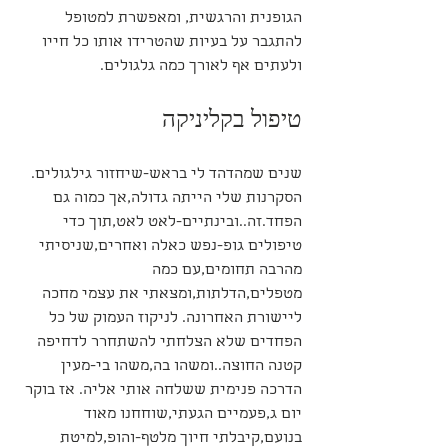
הגופנית והרגשית, ומאפשרת למטופל 
להתגבר על בעיות שהטרידו אותו כל חייו 
ולעתים אף לאורך כמה גלגולים.
טיפול בקליניקה
שנים שמהדהד לי בראש-שיחזור גילגולים. 
הסקרנות שלי הייתה גדולה,אך כמוה גם 
הפחד.זה..ובינתיים-לאט לאט,תוך כדי 
טיפולים גופ-נפש כאלה ואחרים,שניסיתי 
מהרבה תחומים,עם כמה 
מטפלים,הדלתות,ומצאתי את עצמי מחכה 
ליישורת האחרונה. לניקוז העמוק של כל 
הפחדים שלא הצלחתי להשתחרר לדחיפה 
קטנה החוצה..ומשהו בה,משהו בי-מעין 
הדרכה פנימית ששלחה אותי אליה. אז בוקר 
יום ג,פעמיים הגעתי,שוחחנו מאוד 
בנועם,קיבלתי חיוך מלטף-והופ,למיטת 