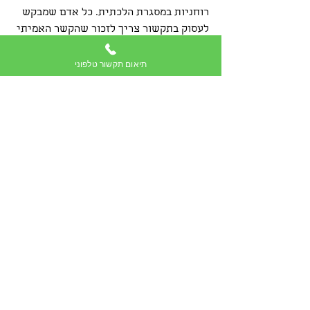
רוחניות במסגרת הלכתית. כל אדם שמבקש 
לעסוק בתקשור צריך לזכור שהקשר האמיתי 
והטהור ביותר הוא עם הבורא, ושאל לו 
לפנות לדרכים עקיפות או לא מוסריות כדי 
תיאום תקשור טלפוני
לקבל הדרכה רוחנית.
אם אתם מחפשים הדרכה מקצועית בתחום 
התקשור והעולם הרוחני, רונית דוד לוי, 
מתקשרת מומלצת ומיסטיקנית, כאן כדי 
לסייע לכם במסע הרוחני שלכם. עם ניסיון 
רב והבנה עמוקה של תורת הנסתר, רונית 
יכולה להדריך אתכם כיצד ליצור קשר עם 
עולמות רוחניים בצורה בטוחה ותוך שמירה 
על הערכים היהודיים. לפרטים נוספים 
וייעוץ אישי, התקשרו עכשיו: 052-387-9802.