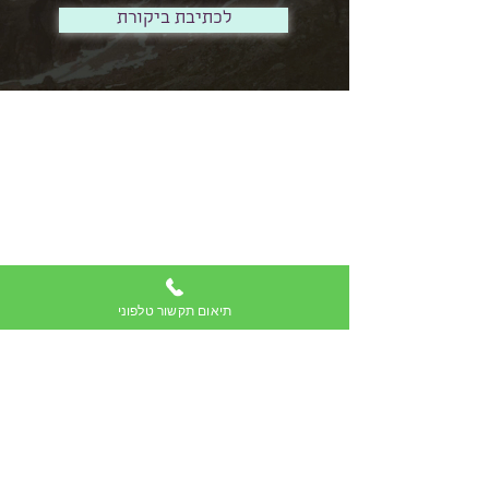
לכתיבת ביקורת
צרו עמי קשר
052-3879802
תקשור טלפוני
תקשור בפגישה
תשלום על תקשור
יצירת קשר בכל נושא
כתיבת המלצה
הצהרת נגישות
תיאום תקשור טלפוני
מדיניות פרטיות
המידע המתוקשר הניתן על ידי רונית הינו בגדר המלצה
בלבד. אין לראות בתכני האתר משום המלצה ו/או ייעוץ
מקצועי מכל סוג. על אף מאמצים למנוע זאת, המידע
באתר עלול להיות חסר, שגוי, או בלתי מעודכן. מוסכם על
המשתמש כי לא תיהיה להם כל טענה, תביעה או דרישה
כלפי בעלת העסק (רונית דוד לוי).