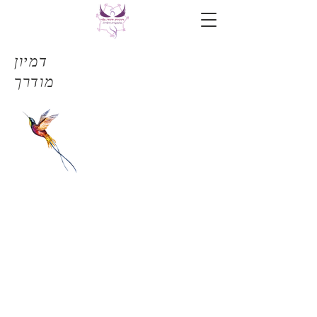
דמיון
מודרך
צרו עמי קשר
052-3879802
תקשור טלפוני
תקשור בפגישה
תשלום על תקשור
יצירת קשר בכל נושא
כתיבת המלצה